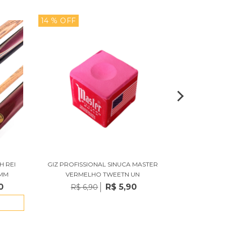
14 % OFF
38 % OFF
H REI
GIZ PROFISSIONAL SINUCA MASTER
TACO DE S
 MM
VERMELHO TWEETN UN
TACOS CLA
0
R$ 5,90
R$ 6,90
R$ 39
3
x d