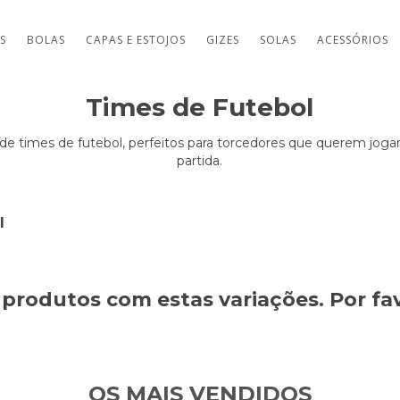
TS
BOLAS
CAPAS E ESTOJOS
GIZES
SOLAS
ACESSÓRIOS
Times de Futebol
e times de futebol, perfeitos para torcedores que querem joga
partida.
l
produtos com estas variações. Por fav
OS MAIS VENDIDOS