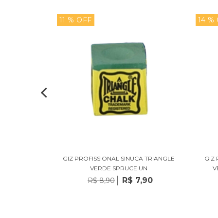
11 % OFF
14 %
 PARA TACO
GIZ PROFISSIONAL SINUCA TRIANGLE
GIZ
T PRETO
VERDE SPRUCE UN
V
199,90
R$ 7,90
R$ 8,90
 juros