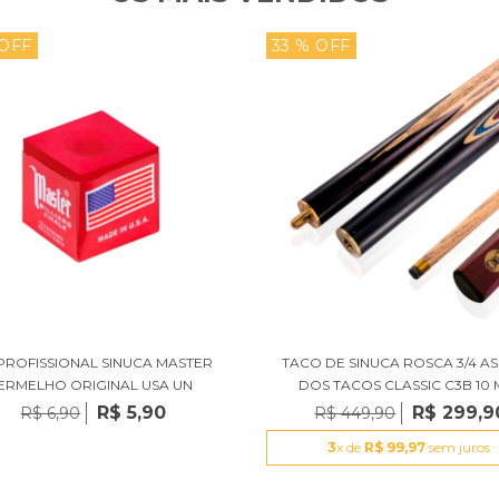
 OFF
33 % OFF
 PROFISSIONAL SINUCA MASTER
TACO DE SINUCA ROSCA 3/4 AS
ERMELHO ORIGINAL USA UN
DOS TACOS CLASSIC C3B 10
R$ 5,90
R$ 299,9
R$ 6,90
R$ 449,90
3
x de
R$ 99,97
sem juros