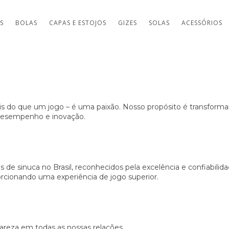
TS
BOLAS
CAPAS E ESTOJOS
GIZES
SOLAS
ACESSÓRIOS
is do que um jogo – é uma paixão. Nosso propósito é transforma
desempenho e inovação.
e sinuca no Brasil, reconhecidos pela excelência e confiabilida
orcionando uma experiência de jogo superior.
areza em todas as nossas relações.