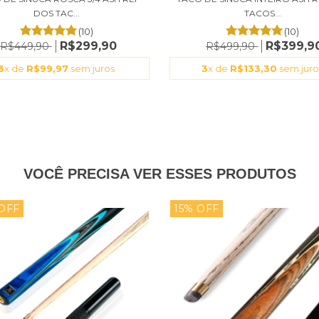
DOS TAC...
TACOS...
(10)
(10)
R$299,90
R$399,9
R$449,90
R$499,90
3
x de
R$99,97
sem juros
3
x de
R$133,30
sem juro
VOCÊ PRECISA VER ESSES PRODUTOS
OFF
15% OFF