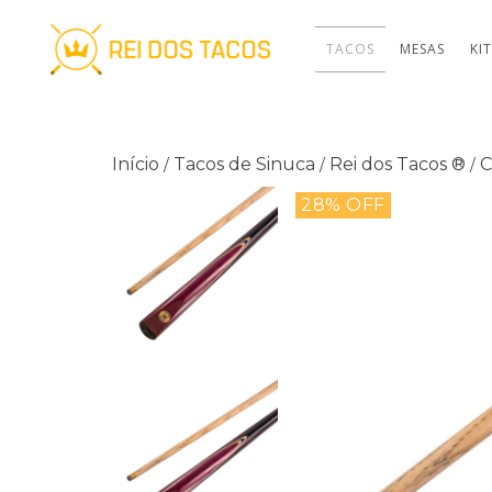
TACOS
MESAS
KI
Início
Tacos de Sinuca
Rei dos Tacos ®
C
/
/
/
28
% OFF