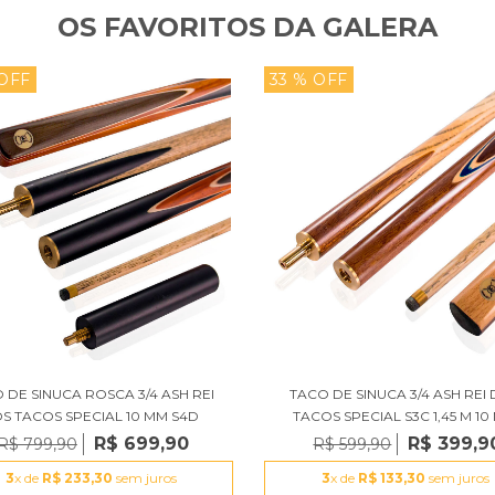
OS FAVORITOS DA GALERA
 OFF
33 % OFF
 DE SINUCA ROSCA 3/4 ASH REI
TACO DE SINUCA 3/4 ASH REI
S TACOS SPECIAL 10 MM S4D
TACOS SPECIAL S3C 1,45 M 10
R$ 699,90
R$ 399,9
R$ 799,90
R$ 599,90
3
x de
R$ 233,30
sem juros
3
x de
R$ 133,30
sem juros