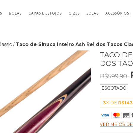
TS
BOLAS
CAPAS E ESTOJOS
GIZES
SOLAS
ACESSÓRIOS
lassic
Taco de Sinuca Inteiro Ash Rei dos Tacos Cl
/
TACO DE
DOS TAC
R$599,90
ESGOTADO
3
X DE
R$143
VER MEIOS D