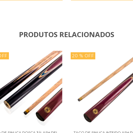
PRODUTOS RELACIONADOS
OFF
20
% OFF
 DE SINUCA ROSCA 3/4 ASH REI
TACO DE SINUCA INTEIRO ASH R