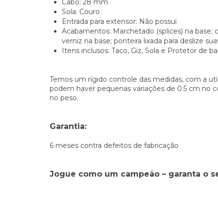
Cabo: 28 mm
Sola: Couro
Entrada para extensor: Não possui
Acabamentos: Marchetado (splices) na base; ch
verniz na base; ponteira lixada para deslize su
Itens inclusos: Taco, Giz, Sola e Protetor de b
Temos um rígido controle das medidas, com a util
podem haver pequenas variações de 0.5 cm no co
no peso.
Garantia:
6 meses contra defeitos de fabricação
Jogue como um campeão – garanta o s