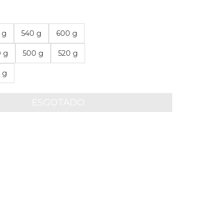
 g
540 g
600 g
0 g
500 g
520 g
 g