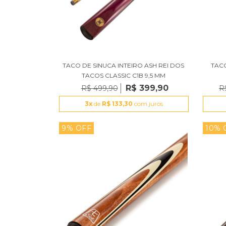
TACO DE SINUCA INTEIRO ASH REI DOS
TACO
TACOS CLASSIC C1B 9,5 MM
R$ 399,90
R$ 499,90
R
3x
de
R$ 133,30
com juros
9% OFF
10% 