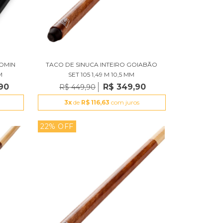
 OMIN
TACO DE SINUCA INTEIRO GOIABÃO
M
SET 105 1,49 M 10,5 MM
,90
R$ 349,90
R$ 449,90
3x
de
R$ 116,63
com juros
22% OFF