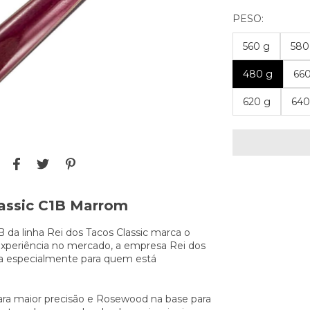
PESO:
560 g
580
480 g
66
620 g
640
lassic C1B Marrom
 da linha Rei dos Tacos Classic marca o
 experiência no mercado, a empresa Rei dos
ada especialmente para quem está
ara maior precisão e Rosewood na base para