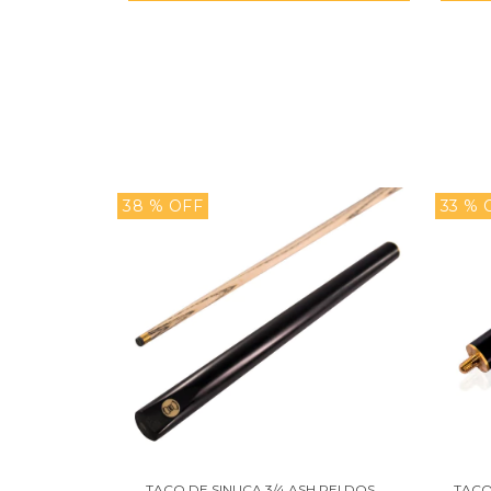
38
% OFF
33
% 
TACO DE SINUCA 3/4 ASH REI DOS
TACO