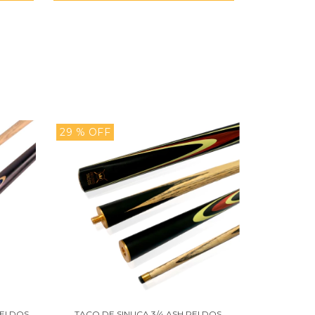
29
% OFF
EI DOS
TACO DE SINUCA 3/4 ASH REI DOS