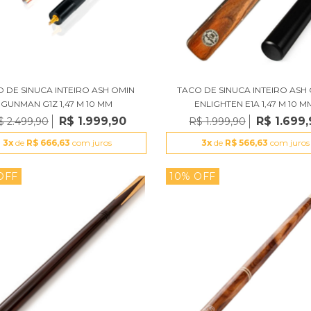
 DE SINUCA INTEIRO ASH OMIN
TACO DE SINUCA INTEIRO ASH
GUNMAN G1Z 1,47 M 10 MM
ENLIGHTEN E1A 1,47 M 10 M
R$ 1.999,90
R$ 1.699
$ 2.499,90
R$ 1.999,90
3x
de
R$ 666,63
com juros
3x
de
R$ 566,63
com juros
OFF
10% OFF