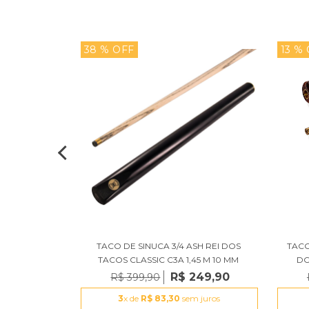
38 % OFF
13 %
O DE SINUCA
TACO DE SINUCA 3/4 ASH REI DOS
TACO
ELHA (UND)
TACOS CLASSIC C3A 1,45 M 10 MM
DO
19,90
R$ 249,90
R$ 399,90
juros
3
x de
R$ 83,30
sem juros