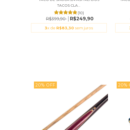
TACOS CLA...
(10)
R$249,90
R$399,90
3
x de
R$83,30
sem juros
20% OFF
20% 