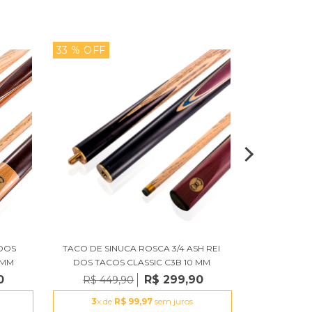
33 % OFF
29 % OFF
 DOS
TACO DE SINUCA ROSCA 3/4 ASH REI
TACO DE S
 MM
DOS TACOS CLASSIC C3B 10 MM
TACOS CLA
0
R$ 299,90
R$ 449,90
R$ 34
3
x de
R$ 99,97
sem juros
3
x d