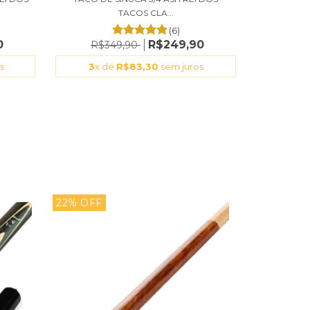
TACOS CLA...
(6)
0
R$249,90
R$349,90
s
3
x de
R$83,30
sem juros
22% OFF