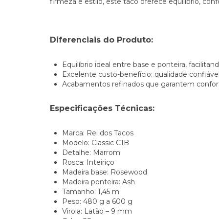
firmeza e estilo, este taco oferece equilíbrio, c
Diferenciais do Produto:
Equilíbrio ideal entre base e ponteira, facilit
Excelente custo-benefício: qualidade confiáve
Acabamentos refinados que garantem conforto
Especificações Técnicas:
Marca: Rei dos Tacos
Modelo: Classic C1B
Detalhe: Marrom
Rosca: Inteiriço
Madeira base: Rosewood
Madeira ponteira: Ash
Tamanho: 1,45 m
Peso: 480 g a 600 g
Virola: Latão – 9 mm