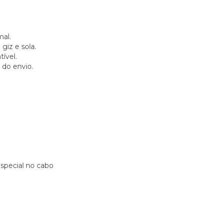
mal.
giz e sola.
tível.
 do envio.
special no cabo