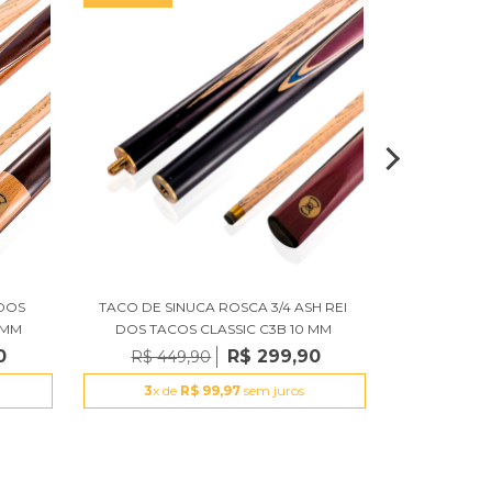
 DOS
TACO DE SINUCA ROSCA 3/4 ASH REI
TACO DE S
 MM
DOS TACOS CLASSIC C3B 10 MM
TACOS CLA
0
R$ 299,90
R$ 449,90
R$ 34
3
x de
R$ 99,97
sem juros
3
x d