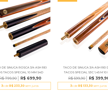
 DE SINUCA ROSCA 3/4 ASH REI
TACO DE SINUCA 3/4 ASH REI
S TACOS SPECIAL 10 MM S4D
TACOS SPECIAL S3C 1,45 M 10
R$ 699,90
R$ 399,9
R$ 799,90
R$ 599,90
3
x de
R$ 233,30
sem juros
3
x de
R$ 133,30
sem juros