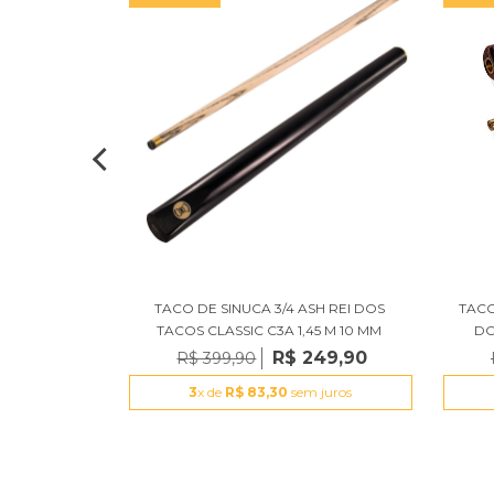
1/2 GOIABÃO
TACO DE SINUCA 3/4 ASH REI DOS
TACO
,5 MM
TACOS CLASSIC C3A 1,45 M 10 MM
DO
449,90
R$ 249,90
R$ 399,90
 juros
3
x de
R$ 83,30
sem juros