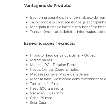
Vantagens do Produto:
Economia garantida: valor bem abaixo do nor
Taco completo com acessórios: já acompanha 
Ideal para treinos e lazer: custo-benefício imba
Transparência total: defeitos informados antes
Especificações Técnicas:
Produto: Taco de Sinuca/Bilhar – Outlet
Marca: Vanqs
Modelo: PC – Detalhe Preto
Rosca: Central Cobre, simples
Madeira ponteira: Maple Canadense
Madeira base: Rosewood com revestimento e
Tamanho: 1,45 m
Peso: 500 g a 560 g
Virola: PVC – 13 mm
Cabo: 29 mm
Sola: Couro