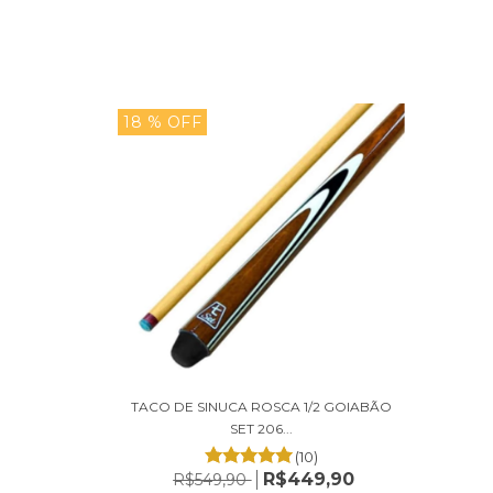
18
% OFF
TACO DE SINUCA ROSCA 1/2 GOIABÃO
SET 206...
(10)
R$449,90
R$549,90