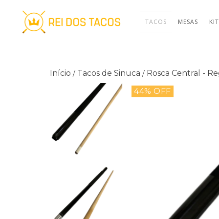
TACOS
MESAS
KI
Início
Tacos de Sinuca
Rosca Central - R
/
/
44
% OFF