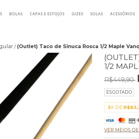
TS
BOLAS
CAPAS E ESTOJOS
GIZES
SOLAS
ACESSÓRIOS
egular
(Outlet) Taco de Sinuca Rosca 1/2 Maple Vanq
/
(OUTLET
1/2 MAPL
R$449,90
ESGOTADO
3
X DE
R$83,
VER MEIOS D