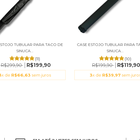
ESTOJO TUBULAR PARA TACO DE
CASE ESTOJO TUBULAR PARA T
SINUCA...
SINUCA...
(11)
(10)
R$199,90
R$119,9
R$299,90
R$199,90
3
x de
R$66,63
sem juros
3
x de
R$39,97
sem juro