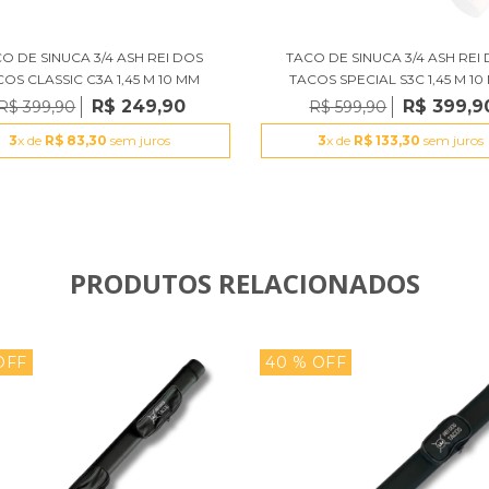
O DE SINUCA 3/4 ASH REI DOS
TACO DE SINUCA 3/4 ASH REI
OS CLASSIC C3A 1,45 M 10 MM
TACOS SPECIAL S3C 1,45 M 10
R$ 249,90
R$ 399,9
R$ 399,90
R$ 599,90
3
x de
R$ 83,30
sem juros
3
x de
R$ 133,30
sem juros
PRODUTOS RELACIONADOS
OFF
40
% OFF