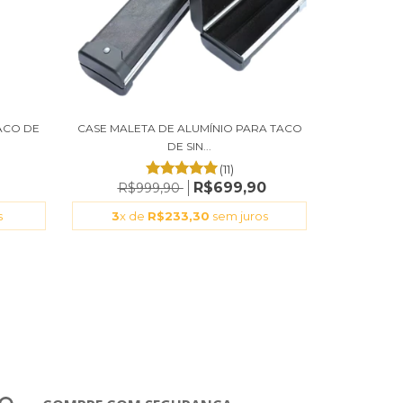
ACO DE
CASE MALETA DE ALUMÍNIO PARA TACO
DE SIN...
(11)
0
R$699,90
R$999,90
s
3
x de
R$233,30
sem juros