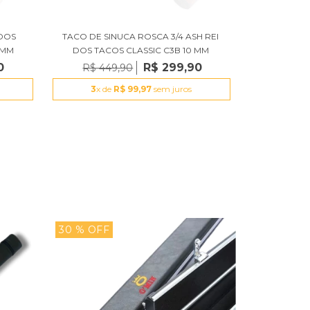
 DOS
TACO DE SINUCA ROSCA 3/4 ASH REI
TACO DE S
 MM
DOS TACOS CLASSIC C3B 10 MM
GUNMA
0
R$ 299,90
R$ 449,90
R$ 2.49
3
x de
R$ 99,97
sem juros
3
x de
30
% OFF