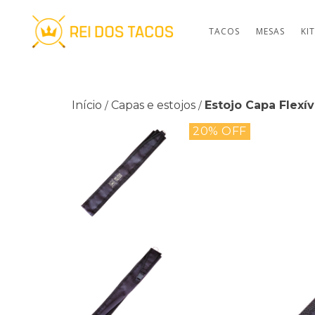
TACOS
MESAS
KI
Início
Capas e estojos
Estojo Capa Flexí
/
/
20
% OFF