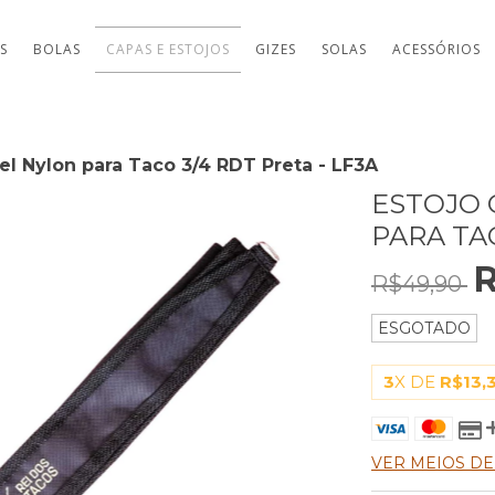
TS
BOLAS
CAPAS E ESTOJOS
GIZES
SOLAS
ACESSÓRIOS
vel Nylon para Taco 3/4 RDT Preta - LF3A
ESTOJO 
PARA TAC
R
R$49,90
ESGOTADO
3
X DE
R$13,
VER MEIOS D