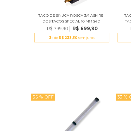
 PARA TACO
TACO DE SINUCA ROSCA 3/4 ASH REI
TAC
T PRETO
DOS TACOS SPECIAL 10 MM S4D
TAC
199,90
R$ 699,90
R$ 799,90
 juros
3
x de
R$ 233,30
sem juros
36
% OFF
33
% 