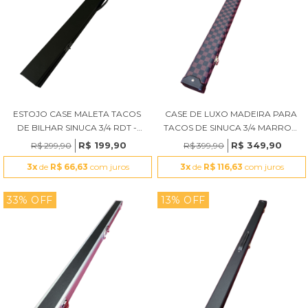
ESTOJO CASE MALETA TACOS
CASE DE LUXO MADEIRA PARA
DE BILHAR SINUCA 3/4 RDT -
TACOS DE SINUCA 3/4 MARROM
PRETO ALÇA FLEXÍVEL
XADREZ
R$ 199,90
R$ 349,90
R$ 299,90
R$ 399,90
3x
de
R$ 66,63
com juros
3x
de
R$ 116,63
com juros
33% OFF
13% OFF