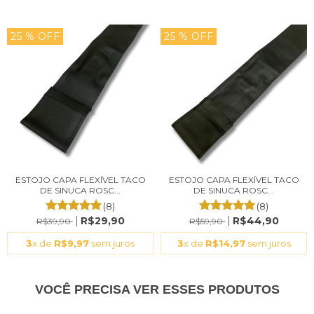
25
% OFF
25
% OFF
ESTOJO CAPA FLEXÍVEL TACO
ESTOJO CAPA FLEXÍVEL TACO
DE SINUCA ROSC...
DE SINUCA ROSC...
(8)
(8)
R$29,90
R$44,90
R$39,90
R$59,90
3
x de
R$9,97
sem juros
3
x de
R$14,97
sem juros
VOCÊ PRECISA VER ESSES PRODUTOS