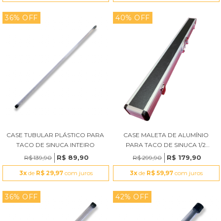
36% OFF
40% OFF
CASE TUBULAR PLÁSTICO PARA
CASE MALETA DE ALUMÍNIO
TACO DE SINUCA INTEIRO
PARA TACO DE SINUCA 1/2
PRETO RDT
R$ 89,90
R$ 179,90
R$ 139,90
R$ 299,90
3x
de
R$ 29,97
com juros
3x
de
R$ 59,97
com juros
36% OFF
42% OFF