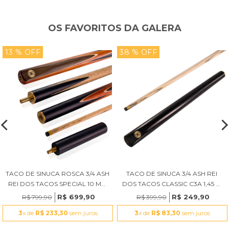
OS FAVORITOS DA GALERA
13 % OFF
38 % OFF
TACO DE SINUCA ROSCA 3/4 ASH
TACO DE SINUCA 3/4 ASH REI
REI DOS TACOS SPECIAL 10 MM
DOS TACOS CLASSIC C3A 1,45 M
S4D
10 MM
R$ 699,90
R$ 249,90
R$ 799,90
R$ 399,90
3
x de
R$ 233,30
sem juros
3
x de
R$ 83,30
sem juros