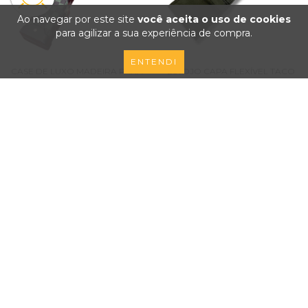
Ao navegar por este site
você aceita o uso de cookies
para agilizar a sua experiência de compra.
ENTENDI
CASE DE LUXO MADEIRA PARA
ESTOJO CAPA FLEXÍVEL TACO
TACOS DE SINUCA 3/4 VERDE
DE SINUCA ROSCA 3/4 PU COM
XADREZ
ALÇA
R$ 349,90
R$ 44,90
R$ 399,90
R$ 59,90
3x
de
R$ 116,63
com juros
3x
de
R$ 14,97
com juros
FRETE GRÁTIS
Nas compras acima de R$400 (leia as condições)
NAVEGAÇÃO
Home
Contato