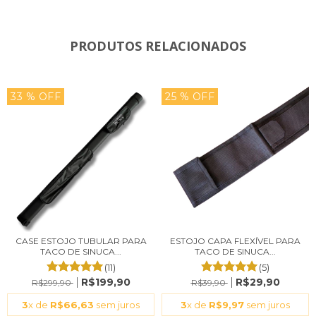
PRODUTOS RELACIONADOS
33
% OFF
25
% OFF
CASE ESTOJO TUBULAR PARA
ESTOJO CAPA FLEXÍVEL PARA
TACO DE SINUCA...
TACO DE SINUCA...
(11)
(5)
R$199,90
R$29,90
R$299,90
R$39,90
3
x de
R$66,63
sem juros
3
x de
R$9,97
sem juros