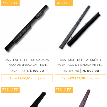
33% OFF
36% OFF
CASE ESTOJO TUBULAR PARA
CASE MALETA DE ALUMÍNIO
TACO DE SINUCA 3/4 - RDT
PARA TACO DE SINUCA INTEIRO
PRETO
OMIN
R$ 199,90
R$ 699,90
R$ 299,90
R$ 1.099,90
3x
de
R$ 66,63
com juros
3x
de
R$ 233,30
com juros
33% OFF
13% OFF